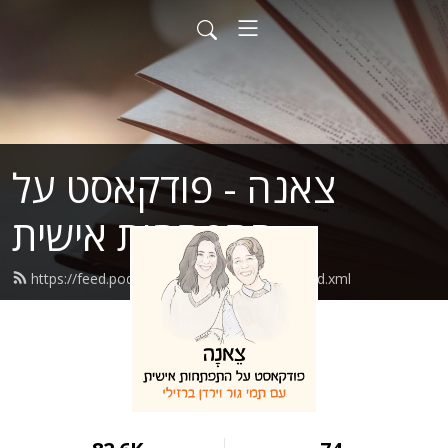
צאנה - פודקאסט על
התפתחות אישית
https://feed.podbean.com/tsenapodcast/feed.xml